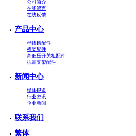
公司简介
在线留言
在线反馈
产品中心
母线槽配件
桥架配件
高低压开关柜配件
抗震支架配件
新闻中心
媒体报道
行业资讯
企业新闻
联系我们
繁体