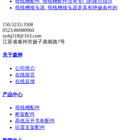
母线槽配件_母线槽配件没有专门的规范指导
母线槽接头器_母线槽接头器是具有绝缘条件的
150-5233-3508
0523-86980960
sydq518@163.com
江苏省泰州市扬子港南路7号
关于森烨
公司简介
在线留言
在线反馈
产品中心
母线槽配件
桥架配件
高低压开关柜配件
抗震支架配件