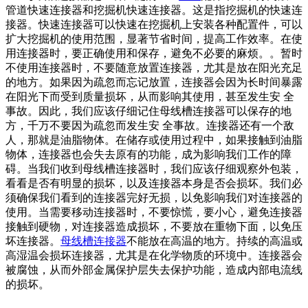
管道快速连接器和挖掘机快速连接器。这是指挖掘机的快速连
接器。快速连接器可以快速在挖掘机上安装各种配置件，可以
扩大挖掘机的使用范围，显著节省时间，提高工作效率。在使
用连接器时，要正确使用和保存，避免不必要的麻烦。。暂时
不使用连接器时，不要随意放置连接器，尤其是放在阳光充足
的地方。如果因为疏忽而忘记放置，连接器会因为长时间暴露
在阳光下而受到质量损坏，从而影响其使用，甚至发生安 全
事故。因此，我们应该仔细记住母线槽连接器可以保存的地
方，千万不要因为疏忽而发生安 全事故。连接器还有一个敌
人，那就是油脂物体。在储存或使用过程中，如果接触到油脂
物体，连接器也会失去原有的功能，成为影响我们工作的障
碍。当我们收到母线槽连接器时，我们应该仔细观察外包装，
看看是否有明显的损坏，以及连接器本身是否会损坏。我们必
须确保我们看到的连接器完好无损，以免影响我们对连接器的
使用。当需要移动连接器时，不要惊慌，要小心，避免连接器
接触到硬物，对连接器造成损坏，不要放在重物下面，以免压
坏连接器。
母线槽连接器
不能放在高温的地方。持续的高温或
高湿温会损坏连接器，尤其是在化学物质的环境中。连接器会
被腐蚀，从而外部金属保护层失去保护功能，造成内部电流线
的损坏。