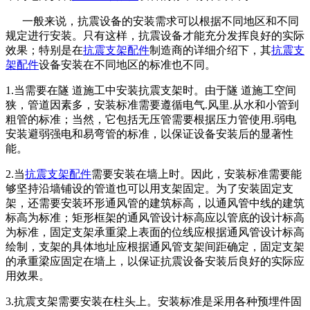
一般来说，抗震设备的安装需求可以根据不同地区和不同
规定进行安装。只有这样，抗震设备才能充分发挥良好的实际
效果；特别是在
抗震支架配件
制造商的详细介绍下，其
抗震支
架配件
设备安装在不同地区的标准也不同。
1.当需要在隧 道施工中安装抗震支架时。由于隧 道施工空间
狭，管道因素多，安装标准需要遵循电气.风里.从水和小管到
粗管的标准；当然，它包括无压管需要根据压力管使用.弱电
安装避弱强电和易弯管的标准，以保证设备安装后的显著性
能。
2.当
抗震支架配件
需要安装在墙上时。因此，安装标准需要能
够坚持沿墙铺设的管道也可以用支架固定。为了安装固定支
架，还需要安装环形通风管的建筑标高，以通风管中线的建筑
标高为标准；矩形框架的通风管设计标高应以管底的设计标高
为标准，固定支架承重梁上表面的位线应根据通风管设计标高
绘制，支架的具体地址应根据通风管支架间距确定，固定支架
的承重梁应固定在墙上，以保证抗震设备安装后良好的实际应
用效果。
3.抗震支架需要安装在柱头上。安装标准是采用各种预埋件固