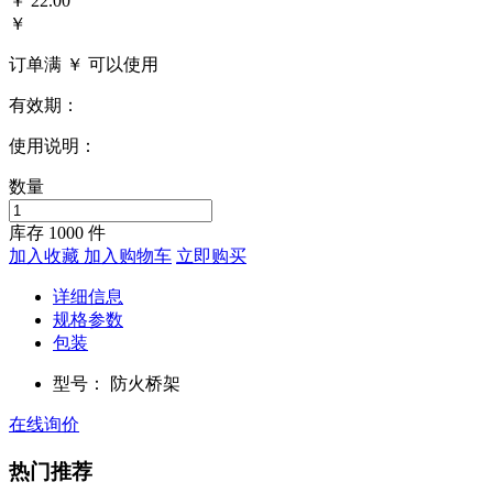
￥
22.00
￥
订单满 ￥
可以使用
有效期：
使用说明：
数量
库存
1000
件
加入收藏
加入购物车
立即购买
详细信息
规格参数
包装
型号：
防火桥架
在线询价
热门推荐